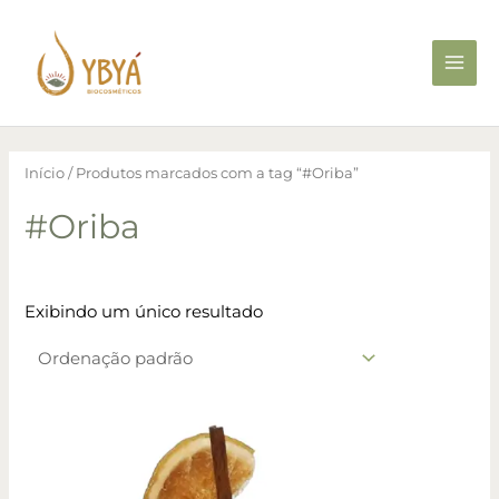
Ir
Main
para
Men
o
conteúdo
Início
/ Produtos marcados com a tag “#Oriba”
#Oriba
Exibindo um único resultado